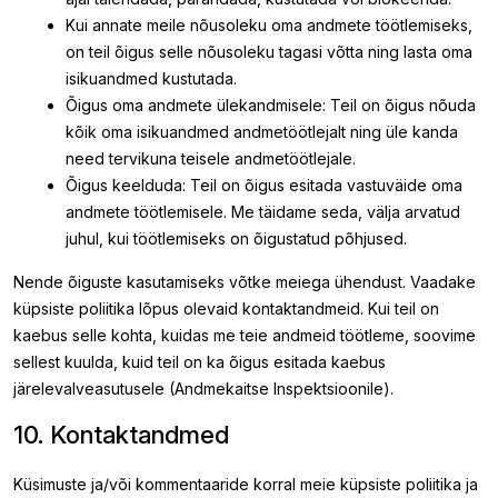
Kui annate meile nõusoleku oma andmete töötlemiseks,
on teil õigus selle nõusoleku tagasi võtta ning lasta oma
isikuandmed kustutada.
Õigus oma andmete ülekandmisele: Teil on õigus nõuda
kõik oma isikuandmed andmetöötlejalt ning üle kanda
need tervikuna teisele andmetöötlejale.
Õigus keelduda: Teil on õigus esitada vastuväide oma
andmete töötlemisele. Me täidame seda, välja arvatud
juhul, kui töötlemiseks on õigustatud põhjused.
Nende õiguste kasutamiseks võtke meiega ühendust. Vaadake
küpsiste poliitika lõpus olevaid kontaktandmeid. Kui teil on
kaebus selle kohta, kuidas me teie andmeid töötleme, soovime
sellest kuulda, kuid teil on ka õigus esitada kaebus
järelevalveasutusele (Andmekaitse Inspektsioonile).
10. Kontaktandmed
Küsimuste ja/või kommentaaride korral meie küpsiste poliitika ja