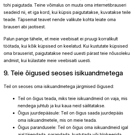
tohi paigutada. Teine võimalus on muuta oma internetibrauseri
seadeid nii, et iga kord, kui küpsis paigutatakse, kuvatakse teile
teade. Täpsemat teavet nende valikute kohta leiate oma
brauseri abi jaotisest.
Palun pange tähele, et meie veebisait ei pruugi korralikult
töötada, kui kõik küpsised on keelatud. Kui kustutate küpsised
oma brauserist, paigutatakse need uuesti pärast teie nõusoleku
andmist, kui külastate meie veebisaiti uuesti.
9. Teie õigused seoses isikuandmetega
Teil on seoses oma isikuandmetega järgmised õigused:
Teil on õigus teada, miks teie isikuandmeid on vaja, mis
nendega juhtub ja kui kaua neid säilitatakse.
Õigus juurdepääsule: Teil on õigus saada juurdepääs
oma isikuandmetele, mis on meie teada.
Õigus parandusele: Teil on õigus oma isikuandmeid igal
ajal täiendada, parandada, kustutada või blokeerida.