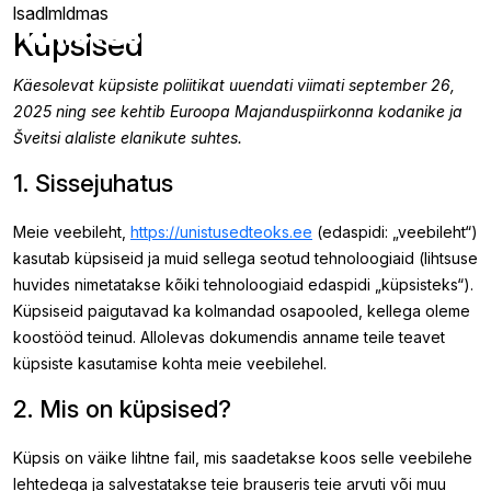
lsadlmldmas
unistusedteoks
Küpsised
Käesolevat küpsiste poliitikat uuendati viimati september 26,
2025 ning see kehtib Euroopa Majanduspiirkonna kodanike ja
Šveitsi alaliste elanikute suhtes.
1. Sissejuhatus
Meie veebileht,
https://unistusedteoks.ee
(edaspidi: „veebileht“)
kasutab küpsiseid ja muid sellega seotud tehnoloogiaid (lihtsuse
huvides nimetatakse kõiki tehnoloogiaid edaspidi „küpsisteks“).
Küpsiseid paigutavad ka kolmandad osapooled, kellega oleme
koostööd teinud. Allolevas dokumendis anname teile teavet
küpsiste kasutamise kohta meie veebilehel.
2. Mis on küpsised?
Küpsis on väike lihtne fail, mis saadetakse koos selle veebilehe
lehtedega ja salvestatakse teie brauseris teie arvuti või muu