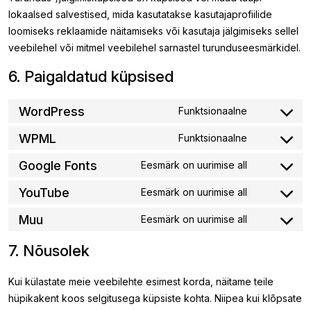
lokaalsed salvestised, mida kasutatakse kasutajaprofiilide
loomiseks reklaamide näitamiseks või kasutaja jälgimiseks sellel
veebilehel või mitmel veebilehel sarnastel turunduseesmärkidel.
6. Paigaldatud küpsised
WordPress
Funktsionaalne
Consent
to
WPML
Funktsionaalne
Consent
service
to
Google Fonts
Eesmärk on uurimise all
wordpress
Consent
service
to
YouTube
Eesmärk on uurimise all
wpml
Consent
service
to
Muu
Eesmärk on uurimise all
google-
Consent
service
fonts
to
youtube
7. Nõusolek
service
muu
Kui külastate meie veebilehte esimest korda, näitame teile
hüpikakent koos selgitusega küpsiste kohta. Niipea kui klõpsate