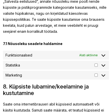
„Salvesta eelistused“, annate nõusoleku meie poolt nende
küpsiste ja pistikprogrammide kategooriate kasutamiseks, mille
valisite hüpikaknas, nagu on kirjeldatud käesolevas
küpsisepoliitikas. Te saate küpsiste kasutamise oma brauseris
keelata, kuid palun arvestage, et meie veebileht ei pruugi
seejärel enam korralikult töötada.
7.1 Nõusoleku seadete haldamine
Funktsionaalsed
Alati aktiivne
Statistika
Statistika
Marketing
Marketi
8. Küpsiste lubamine/keelamine ja
kustutamine
Saate oma internetibrauseri abil küpsiseid automaatselt või
käsitsi kustutada. Samuti saate määrata, et teatud küpsiseid ei