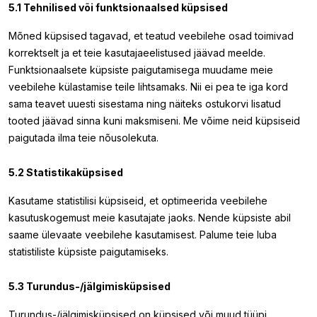
5.1 Tehnilised või funktsionaalsed küpsised
Mõned küpsised tagavad, et teatud veebilehe osad toimivad
korrektselt ja et teie kasutajaeelistused jäävad meelde.
Funktsionaalsete küpsiste paigutamisega muudame meie
veebilehe külastamise teile lihtsamaks. Nii ei pea te iga kord
sama teavet uuesti sisestama ning näiteks ostukorvi lisatud
tooted jäävad sinna kuni maksmiseni. Me võime neid küpsiseid
paigutada ilma teie nõusolekuta.
5.2 Statistikaküpsised
Kasutame statistilisi küpsiseid, et optimeerida veebilehe
kasutuskogemust meie kasutajate jaoks. Nende küpsiste abil
saame ülevaate veebilehe kasutamisest. Palume teie luba
statistiliste küpsiste paigutamiseks.
5.3 Turundus-/jälgimisküpsised
Turundus-/jälgimisküpsised on küpsised või muud tüüpi