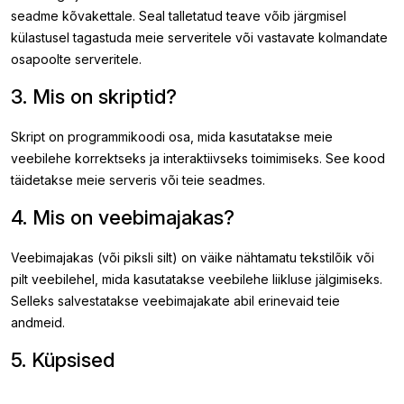
seadme kõvakettale. Seal talletatud teave võib järgmisel
külastusel tagastuda meie serveritele või vastavate kolmandate
osapoolte serveritele.
3. Mis on skriptid?
Skript on programmikoodi osa, mida kasutatakse meie
veebilehe korrektseks ja interaktiivseks toimimiseks. See kood
täidetakse meie serveris või teie seadmes.
4. Mis on veebimajakas?
Veebimajakas (või piksli silt) on väike nähtamatu tekstilõik või
pilt veebilehel, mida kasutatakse veebilehe liikluse jälgimiseks.
Selleks salvestatakse veebimajakate abil erinevaid teie
andmeid.
5. Küpsised