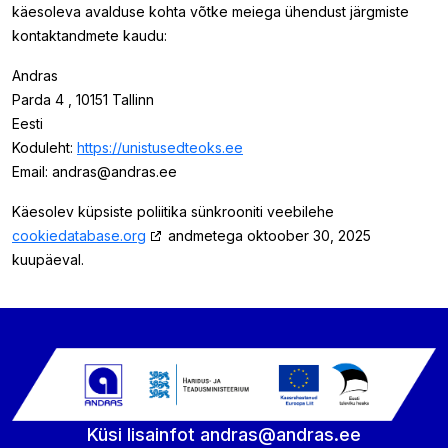
käesoleva avalduse kohta võtke meiega ühendust järgmiste
kontaktandmete kaudu:
Andras
Parda 4 , 10151 Tallinn
Eesti
Koduleht:
https://unistusedteoks.ee
Email:
andras@
andras.ee
Käesolev küpsiste poliitika sünkrooniti veebilehe
cookiedatabase.org
andmetega oktoober 30, 2025
kuupäeval.
Küsi lisainfot
andras@andras.ee